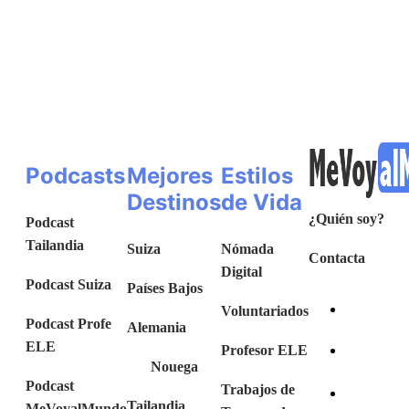
Podcasts
Mejores
Estilos
Destinos
de Vida
¿Quién soy?
Podcast
Tailandia
Suiza
Nómada
Contacta
Digital
Podcast Suiza
Países Bajos
Voluntariados
Podcast Profe
Alemania
ELE
Profesor ELE
Nouega
Podcast
Trabajos de
Tailandia
MeVoyalMundo