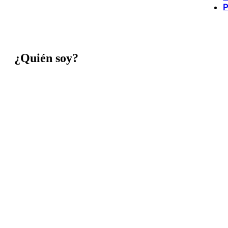
P
¿Quién soy?