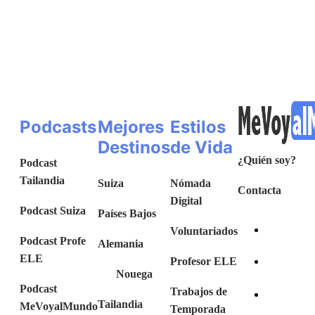
Podcasts
Mejores
Estilos
Destinos
de Vida
¿Quién soy?
Podcast
Tailandia
Suiza
Nómada
Contacta
Digital
Podcast Suiza
Países Bajos
Voluntariados
Podcast Profe
Alemania
ELE
Profesor ELE
Nouega
Podcast
Trabajos de
Tailandia
MeVoyalMundo
Temporada