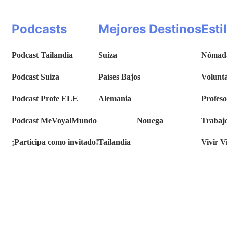
Podcasts
Mejores Destinos
Esti
Podcast Tailandia
Suiza
Nómada
Podcast Suiza
Países Bajos
Volunt
Podcast Profe ELE
Alemania
Profes
Podcast MeVoyalMundo
Nouega
Trabaj
¡Participa como invitado!
Tailandia
Vivir V