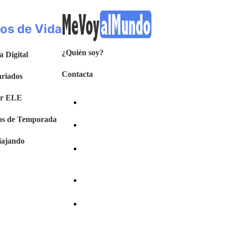
los de Vida
¿Quién soy?
 Digital
Contacta
ariados
or ELE
os de Temporada
iajando