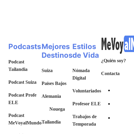
Podcasts
Mejores
Estilos
Destinos
de Vida
¿Quién soy?
Podcast
Tailandia
Suiza
Nómada
Contacta
Digital
Podcast Suiza
Países Bajos
Voluntariados
Podcast Profe
Alemania
ELE
Profesor ELE
Nouega
Podcast
Trabajos de
Tailandia
MeVoyalMundo
Temporada