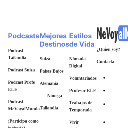
Podcasts
Mejores
Estilos
Destinos
de Vida
¿Quién soy?
Podcast
Tailandia
Suiza
Nómada
Contacta
Digital
Podcast Suiza
Países Bajos
Voluntariados
Podcast Profe
Alemania
ELE
Profesor ELE
Nouega
Podcast
Trabajos de
Tailandia
MeVoyalMundo
Temporada
¡Participa como
Vivir