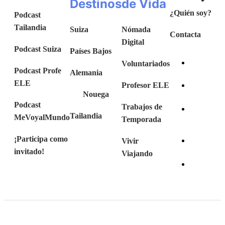
Destinos
de Vida
¿Quién soy?
Podcast
Tailandia
Suiza
Nómada
Contacta
Digital
Podcast Suiza
Países Bajos
Voluntariados
Podcast Profe
Alemania
ELE
Profesor ELE
Nouega
Podcast
Trabajos de
Tailandia
MeVoyalMundo
Temporada
¡Participa como
Vivir
invitado!
Viajando