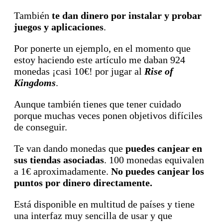
También
te dan dinero por instalar y probar
juegos y aplicaciones
.
Por ponerte un ejemplo, en el momento que
estoy haciendo este artículo me daban 924
monedas ¡casi 10€! por jugar al
Rise of
Kingdoms
.
Aunque también tienes que tener cuidado
porque muchas veces ponen objetivos difíciles
de conseguir.
Te van dando monedas que
puedes canjear en
sus tiendas asociadas
. 100 monedas equivalen
a 1€ aproximadamente.
No puedes canjear los
puntos por dinero directamente.
Está disponible en multitud de países y tiene
una interfaz muy sencilla de usar y que