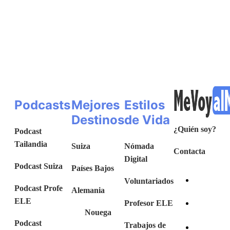
Podcasts
Mejores
Estilos
Destinos
de Vida
¿Quién soy?
Podcast
Tailandia
Suiza
Nómada
Contacta
Digital
Podcast Suiza
Países Bajos
Voluntariados
Podcast Profe
Alemania
ELE
Profesor ELE
Nouega
Podcast
Trabajos de