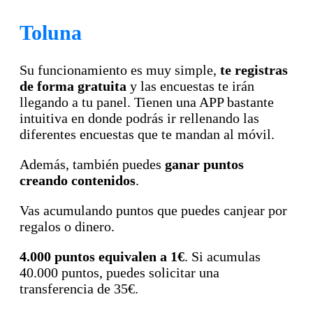
Toluna
Su funcionamiento es muy simple,
te registras
de forma gratuita
y las encuestas te irán
llegando a tu panel. Tienen una APP bastante
intuitiva en donde podrás ir rellenando las
diferentes encuestas que te mandan al móvil.
Además, también puedes
ganar puntos
creando contenidos
.
Vas acumulando puntos que puedes canjear por
regalos o dinero.
4.000 puntos equivalen a 1€
. Si acumulas
40.000 puntos, puedes solicitar una
transferencia de 35€.