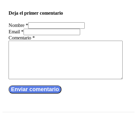
Deja el primer comentario
Nombre *
Email *
Comentario
*