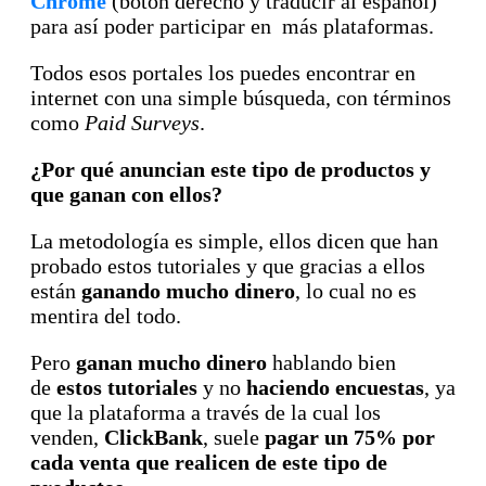
Chrome
(botón derecho y traducir al español)
para así poder participar en más plataformas.
Todos esos portales los puedes encontrar en
internet con una simple búsqueda, con términos
como
Paid Surveys
.
¿Por qué anuncian este tipo de productos y
que ganan con ellos?
La metodología es simple, ellos dicen que han
probado estos tutoriales y que gracias a ellos
están
ganando mucho dinero
, lo cual no es
mentira del todo.
Pero
ganan mucho dinero
hablando bien
de
estos tutoriales
y no
haciendo encuestas
, ya
que la plataforma a través de la cual los
venden,
ClickBank
, suele
pagar un 75% por
cada venta que realicen de este tipo de