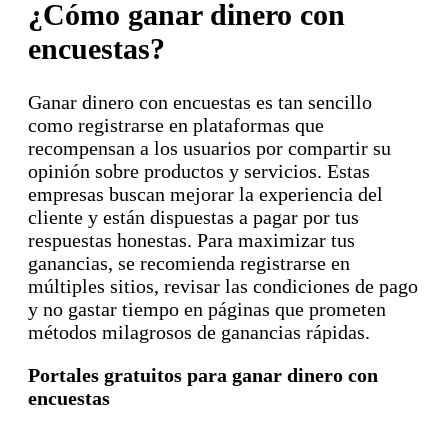
¿Cómo ganar dinero con
encuestas?
Ganar dinero con encuestas es tan sencillo
como registrarse en plataformas que
recompensan a los usuarios por compartir su
opinión sobre productos y servicios. Estas
empresas buscan mejorar la experiencia del
cliente y están dispuestas a pagar por tus
respuestas honestas. Para maximizar tus
ganancias, se recomienda registrarse en
múltiples sitios, revisar las condiciones de pago
y no gastar tiempo en páginas que prometen
métodos milagrosos de ganancias rápidas.
Portales gratuitos para ganar dinero con
encuestas