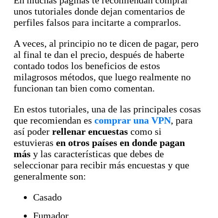
unos tutoriales donde dejan comentarios de
perfiles falsos para incitarte a comprarlos.
A veces, al principio no te dicen de pagar, pero
al final te dan el precio, después de haberte
contado todos los beneficios de estos
milagrosos métodos, que luego realmente no
funcionan tan bien como comentan.
En estos tutoriales, una de las principales cosas
que recomiendan es
comprar una VPN
, para
así poder
rellenar encuestas
como si
estuvieras
en otros países en donde pagan
más
y las características que debes de
seleccionar para recibir más encuestas y que
generalmente son:
Casado
Fumador