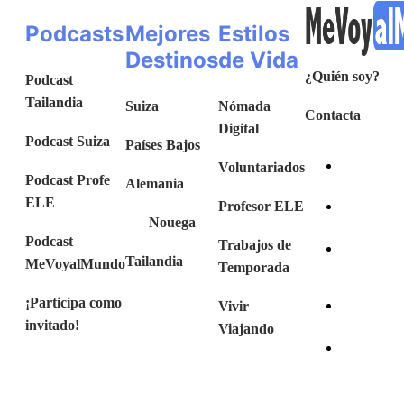
Podcasts
Mejores
Estilos
Destinos
de Vida
¿Quién soy?
Podcast
Tailandia
Suiza
Nómada
Contacta
Digital
Podcast Suiza
Países Bajos
Voluntariados
Podcast Profe
Alemania
ELE
Profesor ELE
Nouega
Podcast
Trabajos de
Tailandia
MeVoyalMundo
Temporada
¡Participa como
Vivir
invitado!
Viajando