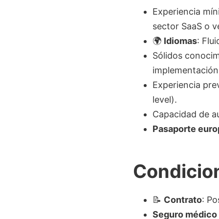
Experiencia mín
sector SaaS o v
🌍
Idiomas
: Flu
Sólidos conocim
implementación
Experiencia pre
level).
Capacidad de au
Pasaporte europ
Condicion
📝
Contrato
: Po
Seguro médico 