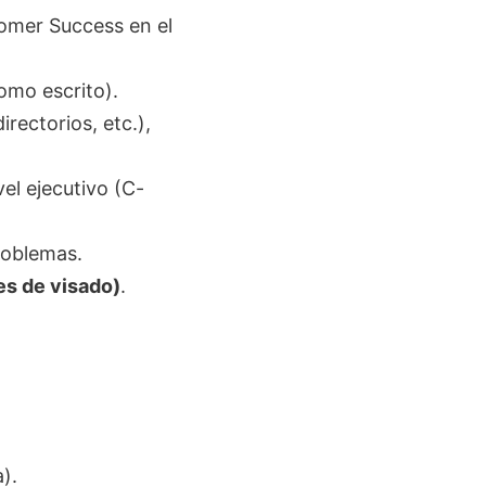
omer Success en el
como escrito).
rectorios, etc.),
el ejecutivo (C-
roblemas.
es de visado)
.
).