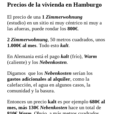
Precios de la vivienda en Hamburgo
El precio de una
1
Zimmerwohnung
(estudio) en un sitio ni muy céntrico ni muy a
las afueras, puede rondar los
800€
.
2
Zimmerwohnung
, 50 metros cuadrados, unos
1.000€ al mes
. Todo esto
kalt
.
En Alemania está el pago
kalt
(frío),
Warm
(caliente) y los
Nebenkosten
.
Digamos que los
Nebenkosten
serían los
gastos adicionales al alquiler
, como la
calefacción, el agua en algunos casos, la
comunidad y la basura.
Entonces un precio
kalt
es por ejemplo
680€ al
mes, más 130€
Nebenkosten
hace un total de
810€
Warm
. Obvio, a más metros cuadrados,