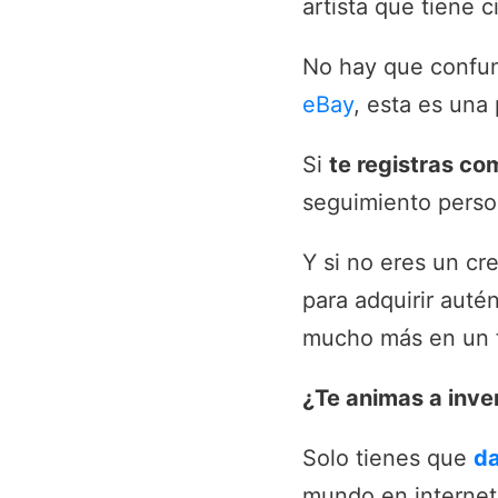
artista que tiene 
No hay que confu
eBay
, esta es una
Si
te registras co
seguimiento person
Y si no eres un cr
para adquirir auté
mucho más en un f
¿Te animas a inver
Solo tienes que
da
mundo en interne