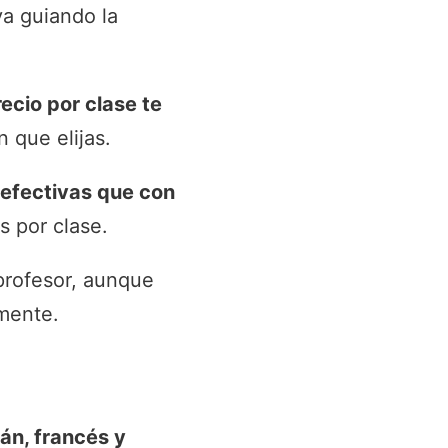
va guiando la
recio por clase te
 que elijas.
efectivas que con
 por clase.
 profesor, aunque
mente.
án, francés y