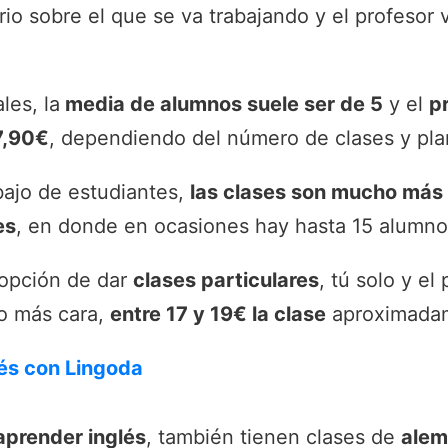
rio sobre el que se va trabajando y el profesor 
les, la
media de alumnos suele ser de 5
y el
p
 7,90€
, dependiendo del número de clases y plan
bajo de estudiantes,
las clases son mucho más 
es
, en donde en ocasiones hay hasta 15 alumnos
 opción de dar
clases particulares
, tú solo y el
go más cara,
entre 17 y 19€ la clase
aproximada
és con Lingoda
aprender inglés
, también tienen clases de
alem