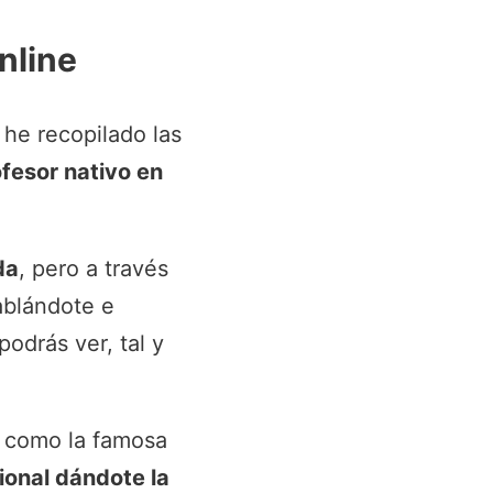
nline
e he recopilado las
fesor nativo en
da
, pero a través
ablándote e
odrás ver, tal y
s como la famosa
ional dándote la