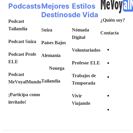
Podcasts
Mejores
Estilos
Destinos
de Vida
¿Quién soy?
Podcast
Tailandia
Suiza
Nómada
Contacta
Digital
Podcast Suiza
Países Bajos
Voluntariados
Podcast Profe
Alemania
ELE
Profesor ELE
Nouega
Podcast
Trabajos de
Tailandia
MeVoyalMundo
Temporada
¡Participa como
Vivir
invitado!
Viajando