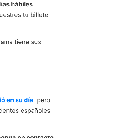
días hábiles
estres tu billete
rama tiene sus
ió en su día
, pero
identes españoles
ponga en contacto