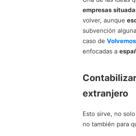
empresas situadas
volver, aunque
es
subvención alguna 
caso de
Volvemos
enfocadas a
espa
Contabilizar
extranjero
Esto sirve, no sol
no también para qu