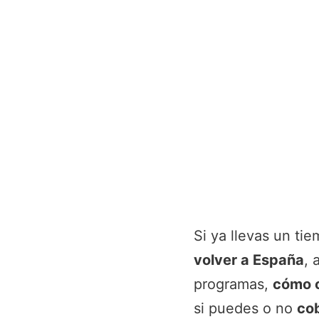
Si ya llevas un ti
volver a España
, 
programas,
cómo c
si puedes o no
cob