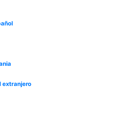
pañol
ania
 extranjero