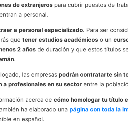
ones de extranjeros
para cubrir puestos de trab
ntran a personal.
traer a personal especializado
. Para ser consi
drás que
tener estudios académicos
o un
curs
 menos 2 años
de duración y que estos títulos 
lemán
.
ologado, las empresas
podrán contratarte sin te
 a profesionales en su sector
entre la població
formación acerca de
cómo homologar tu título 
también ha elaborado una
página con toda la i
ible en español.