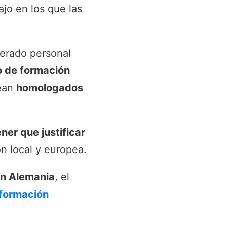
ajo en los que las
derado personal
o de formación
sean
homologados
ner que justificar
n local y europea.
en Alemania
, el
nformación