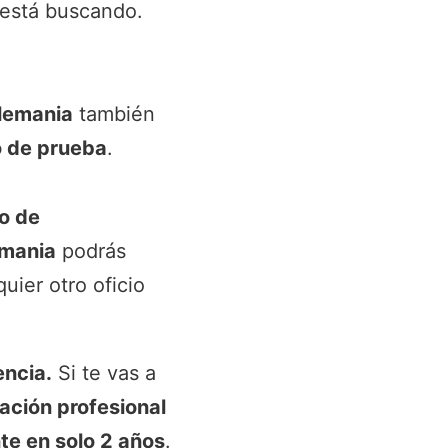
 está buscando.
lemania
también
o de prueba
.
o de
emania
podrás
uier otro oficio
encia.
Si te vas a
ación profesional
te en solo 2 años
.