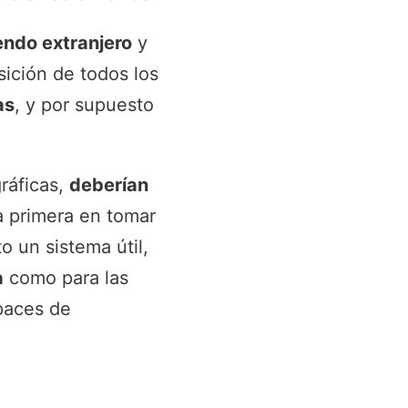
endo extranjero
y
ición de todos los
as
, y por supuesto
ráficas,
deberían
a primera en tomar
 un sistema útil,
a
como para las
paces de