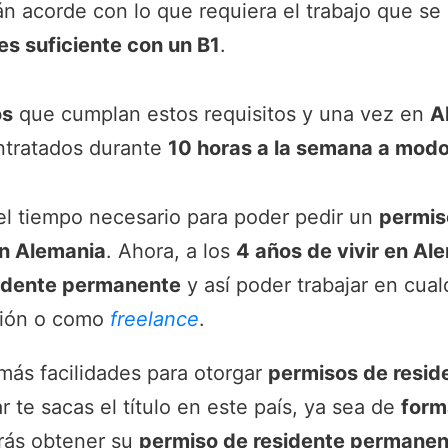
n acorde con lo que requiera el trabajo que se
es suficiente con un B1
.
os
que cumplan estos requisitos y una vez en
A
ntratados durante
10 horas a la semana a mod
l tiempo necesario para poder pedir un
permis
en Alemania
. Ahora, a los
4 años de vivir en Al
idente permanente
y así poder trabajar en cualq
ción o como
freelance
.
ás facilidades para otorgar
permisos de resid
r te sacas el título en este país, ya sea de
form
rás obtener su
permiso de residente permanen