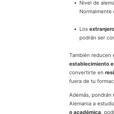
Nivel de alemá
Normalmente
Los
extranjer
podrán ser co
También reducen e
establecimiento 
convertirte en
res
fuera de tu forma
Además, pondrán m
Alemania a estudia
o académica
, pod