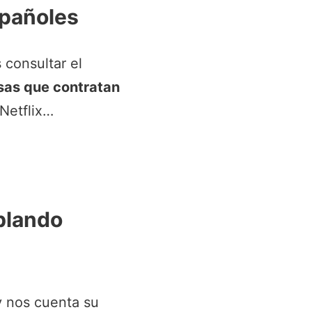
pañoles
 consultar el
as que contratan
Netflix…
blando
y nos cuenta su