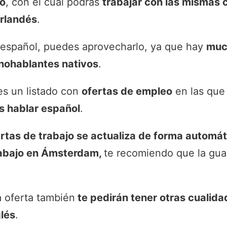
o
, con el cual podrás
trabajar con las mismas 
erlandés
.
 español, puedes aprovecharlo, ya que hay
muc
nohablantes nativos
.
nes un listado con
ofertas de empleo
en las que
s hablar español
.
rtas de trabajo se actualiza de forma automát
abajo en Ámsterdam,
te recomiendo que la gua
 oferta también
te pedirán tener otras cualida
glés
.