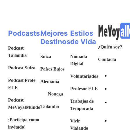
Podcasts
Mejores
Estilos
Destinos
de Vida
¿Quién soy?
Podcast
Tailandia
Suiza
Nómada
Contacta
Digital
Podcast Suiza
Países Bajos
Voluntariados
Podcast Profe
Alemania
ELE
Profesor ELE
Nouega
Podcast
Trabajos de
Tailandia
MeVoyalMundo
Temporada
¡Participa como
Vivir
invitado!
Viajando