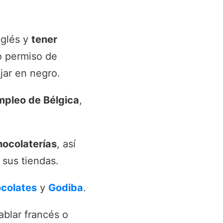
nglés y
tener
o permiso de
jar en negro.
mpleo de Bélgica
,
hocolaterías
, así
 sus tiendas.
ocolates
y
Godiba
.
ablar francés o