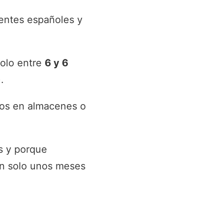
ientes españoles y
solo entre
6 y 6
.
tos en almacenes o
s y porque
an solo unos meses