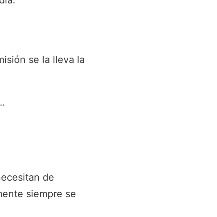
día.
sión se la lleva la
…
necesitan de
mente siempre se