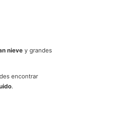
an nieve
y grandes
edes encontrar
uido
.