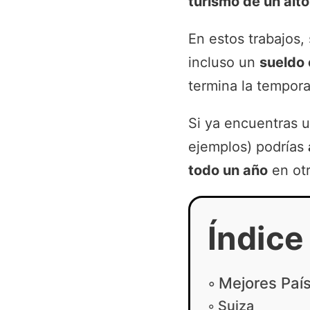
turismo de un alto
En estos trabajos, 
incluso un
sueldo
termina la tempo
Si ya encuentras 
ejemplos) podrías
todo un año
en otr
Índice
Mejores País
Suiza