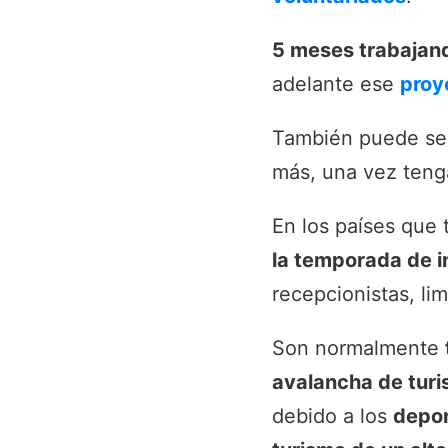
5 meses trabajand
adelante ese
proy
También puede ser
más, una vez tenga
En los países que
la temporada de i
recepcionistas, l
Son normalmente
avalancha de turi
debido a los
depor