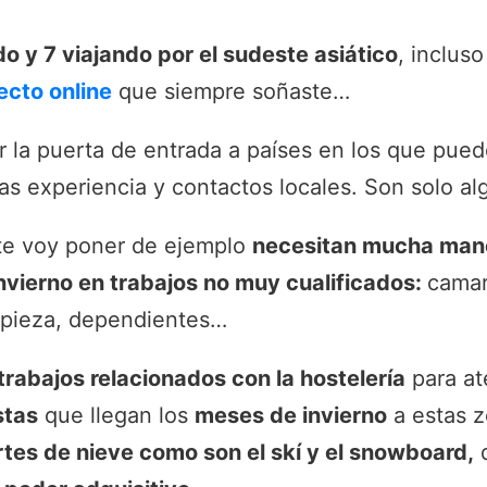
o y 7 viajando por el sudeste asiático
, inclus
ecto online
que siempre soñaste…
 la puerta de entrada a países en los que pue
s experiencia y contactos locales. Son solo al
 te voy poner de ejemplo
necesitan mucha mano
nvierno en trabajos no muy cualificados:
camar
impieza, dependientes…
trabajos relacionados con la hostelería
para at
stas
que llegan los
meses de invierno
a estas z
tes de nieve como son el skí y el snowboard,
q