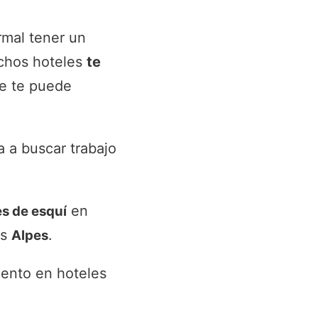
rmal tener un
uchos hoteles
te
e te puede
a a buscar trabajo
en
es de esquí
os
.
Alpes
iento en hoteles