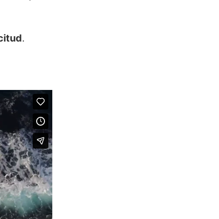
citud
.
.