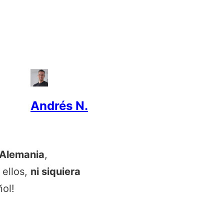
Andrés N.
 Alemania
,
 ellos,
ni siquiera
ñol!