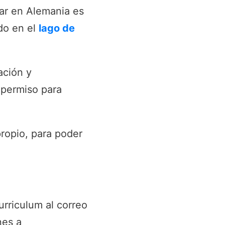
jar en Alemania es
ado en el
lago de
ación y
 permiso para
ropio, para poder
rriculum al correo
nes a