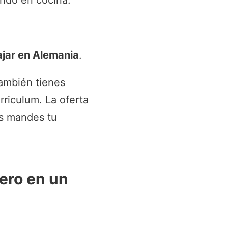
ando en cocina.
ajar en Alemania
.
ambién tienes
rriculum. La oferta
es mandes tu
ero en un