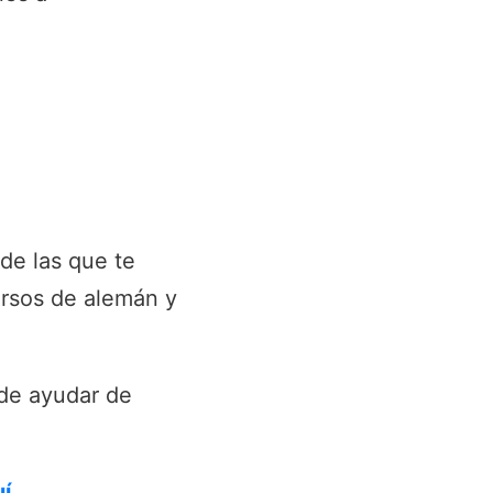
 de las que te
ursos de alemán y
de ayudar de
uí
.