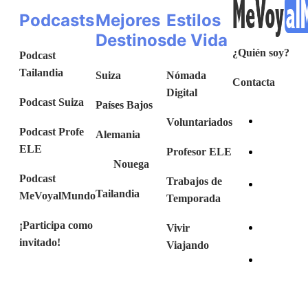
Podcasts
Mejores
Estilos
Destinos
de Vida
¿Quién soy?
Podcast
Tailandia
Suiza
Nómada
Contacta
Digital
Podcast Suiza
Países Bajos
Voluntariados
Podcast Profe
Alemania
ELE
Profesor ELE
Nouega
Podcast
Trabajos de
Tailandia
MeVoyalMundo
Temporada
¡Participa como
Vivir
invitado!
Viajando