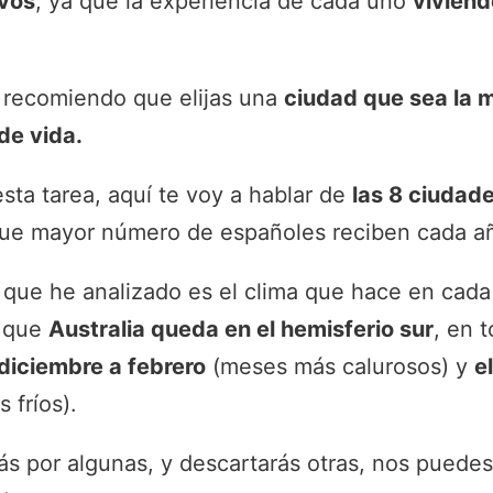
ivos
, ya que la experiencia de cada uno
viviend
 recomiendo que elijas una
ciudad que sea la
o de vida.
sta tarea, aquí te voy a hablar de
las 8 ciudad
 que mayor número de españoles reciben cada a
 que he analizado es el clima que hace en cada
r que
Australia queda en el hemisferio sur
, en 
 diciembre a febrero
(meses más calurosos) y
e
 fríos).
rás por algunas, y descartarás otras, nos puedes