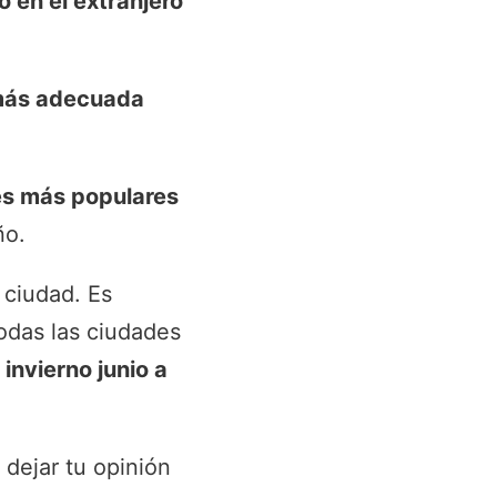
o en el extranjero
 más adecuada
es más populares
ño.
 ciudad. Es
todas las ciudades
l invierno junio a
 dejar tu opinión