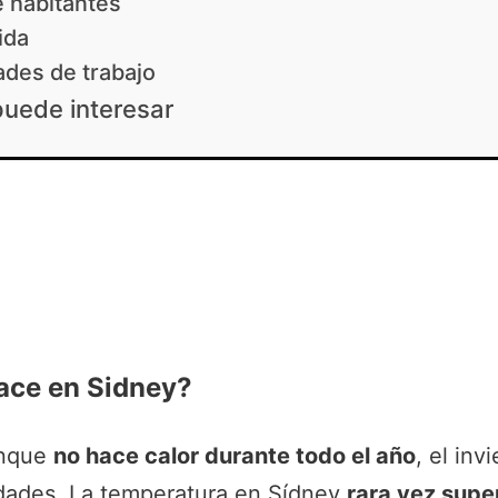
 habitantes
ida
des de trabajo
puede interesar
ace en Sidney?
nque
no hace calor durante todo el año
, el inv
dades. La temperatura en Sídney
rara vez supe