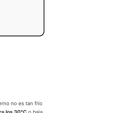
ierno no es tan frío
ra los 30°C
o baja