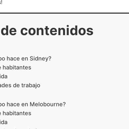
!
 de contenidos
po hace en Sidney?
 habitantes
ida
des de trabajo
po hace en Melobourne?
 habitantes
ida