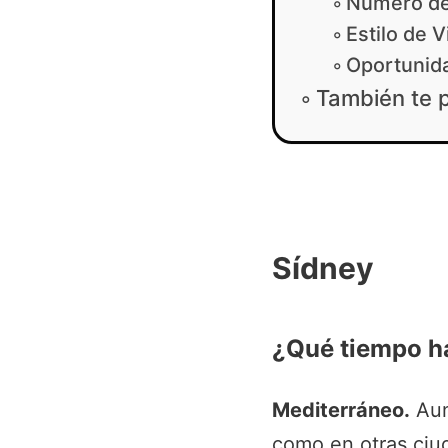
Número de
Estilo de V
Oportunida
También te 
Sídney
¿Qué tiempo h
Mediterráneo.
Au
como en otras ciu