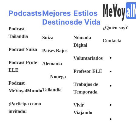
Podcasts
Mejores
Estilos
Destinos
de Vida
¿Quién soy?
Podcast
Tailandia
Suiza
Nómada
Contacta
Digital
Podcast Suiza
Países Bajos
Voluntariados
Podcast Profe
Alemania
ELE
Profesor ELE
Nouega
Podcast
Trabajos de
Tailandia
MeVoyalMundo
Temporada
¡Participa como
Vivir
invitado!
Viajando