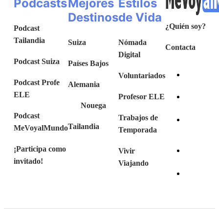
Podcasts
Mejores
Estilos
Destinos
de Vida
¿Quién soy?
Podcast
Tailandia
Suiza
Nómada
Contacta
Digital
Podcast Suiza
Países Bajos
Voluntariados
Podcast Profe
Alemania
ELE
Profesor ELE
Nouega
Podcast
Trabajos de
Tailandia
MeVoyalMundo
Temporada
¡Participa como
Vivir
invitado!
Viajando