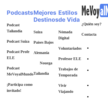
Podcasts
Mejores
Estilos
Destinos
de Vida
¿Quién soy?
Podcast
Tailandia
Suiza
Nómada
Contacta
Digital
Podcast Suiza
Países Bajos
Voluntariados
Podcast Profe
Alemania
ELE
Profesor ELE
Nouega
Podcast
Trabajos de
Tailandia
MeVoyalMundo
Temporada
¡Participa como
Vivir
invitado!
Viajando