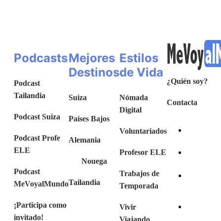
Podcasts
Mejores
Estilos
Destinos
de Vida
¿Quién soy?
Podcast
Tailandia
Suiza
Nómada
Contacta
Digital
Podcast Suiza
Países Bajos
Voluntariados
Podcast Profe
Alemania
ELE
Profesor ELE
Nouega
Podcast
Trabajos de
Tailandia
MeVoyalMundo
Temporada
¡Participa como
Vivir
invitado!
Viajando